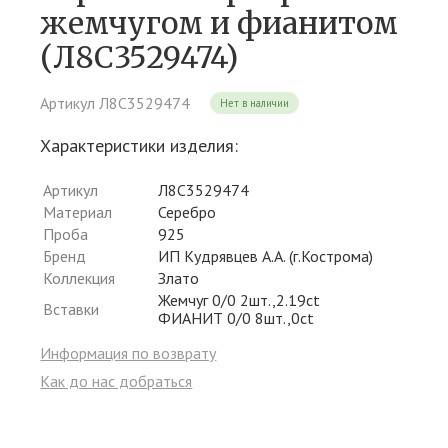
жемчугом и фианитом
(Л8С3529474)
Артикул Л8С3529474
Нет в наличии
Характеристики изделия:
Артикул
Л8С3529474
Материал
Серебро
Проба
925
Бренд
ИП Кудрявцев А.А. (г.Кострома)
Коллекция
Злато
Жемчуг 0/0 2шт.,2.19ct
Вставки
ФИАНИТ 0/0 8шт.,0ct
Информация по возврату
Как до нас добраться