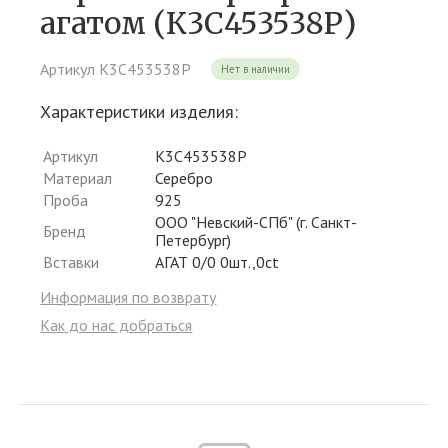
агатом (К3С453538Р)
Артикул К3С453538Р
Нет в наличии
Характеристики изделия:
Артикул
К3С453538Р
Материал
Серебро
Проба
925
ООО "Невский-СПб" (г. Санкт-
Бренд
Петербург)
Вставки
АГАТ 0/0 0шт.,0ct
Информация по возврату
Как до нас добраться