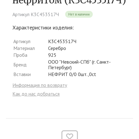
нефритом (К3С453517Ч)
Артикул К3С453517Ч
Нет в наличии
Характеристики изделия:
Артикул
К3С453517Ч
Материал
Серебро
Проба
925
ООО "Невский-СПб" (г. Санкт-
Бренд
Петербург)
Вставки
НЕФРИТ 0/0 0шт.,0ct
Информация по возврату
Как до нас добраться