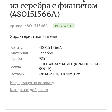
из серебра c фианитом
(48О151566А)
Артикул 48О151566А
Нет в наличии
Характеристики изделия:
Артикул
48О151566А
Материал
Серебро
Проба
925
ООО "АКВАМАРИН" (КРАСНОЕ-НА-
Бренд
ВОЛГЕ)
Вставки
ФИАНИТ 0/0 82шт.,0ct
Информация по возврату
Как до нас добраться