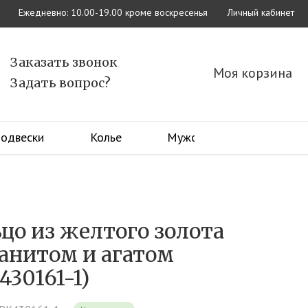
Ежедневно: 10.00-19.00 кроме воскресенья
Личный кабинет
Заказать звонок
Моя корзина
Задать вопрос?
одвески
Колье
Мужские
Часы
Вставка
Вставка
Вставка
Вставка
Вставка
цо из желтого золота
Сапфир
Без вставок
Топаз
Браслеты без вставок
Аметист
анитом и агатом
Гранат
Фианит
Серьги без вставок
Янтарь
Подвески без вставок
430161-1)
Опал
Аметист
Опал
Агат
Опал