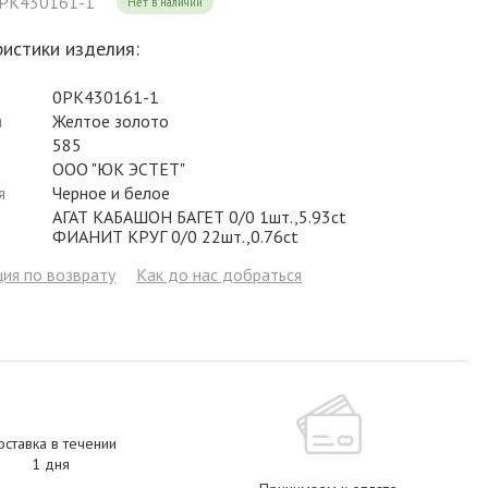
0РК430161-1
Нет в наличии
Фианит
Цирконий
Фианит
Гранат
Фианит
истики изделия:
Аметист
Сапфир
Гранат
Жемчуг
Гранат
0РК430161-1
Бриллиант
Рубин
Бриллиант
Топаз
Топаз
л
Желтое золото
585
Топаз
Эмаль
Аметист
Фианит
Жемчуг
ООО "ЮК ЭСТЕТ"
Жемчуг
Бриллиант
Сапфир
Изумруд
Бриллиант
я
Черное и белое
АГАТ КАБАШОН БАГЕТ 0/0 1шт.,5.93ct
Рубин
Жемчуг
Бриллиант
Рубин
ФИАНИТ КРУГ 0/0 22шт.,0.76ct
Изумруд
Изумруд
Сапфир
Сапфир
ия по возврату
Как до нас добраться
Рубин
Изумруд
ставка в течении
1 дня