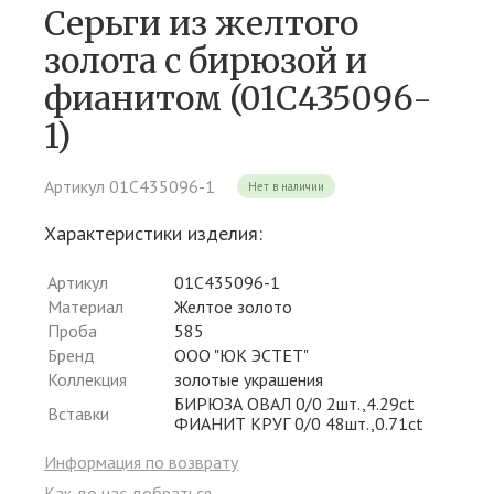
Серьги из желтого
золота c бирюзой и
фианитом (01С435096-
1)
Артикул 01С435096-1
Нет в наличии
Характеристики изделия:
Артикул
01С435096-1
Материал
Желтое золото
Проба
585
Бренд
ООО "ЮК ЭСТЕТ"
Коллекция
золотые украшения
БИРЮЗА ОВАЛ 0/0 2шт.,4.29ct
Вставки
ФИАНИТ КРУГ 0/0 48шт.,0.71ct
Информация по возврату
Как до нас добраться