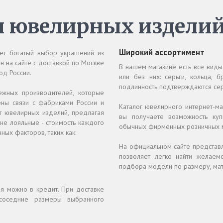
н ювелирных издели
Широкий ассортимент
ет богатый выбор украшений из
йн на сайте с доставкой по Москве
В нашем магазине есть все виды
од России.
или без них: серьги, кольца, 
подлинность подтверждаются сер
ежных производителей, которые
ны связи с фабриками России и
Каталог ювелирного интернет-ма
нт ювелирных изделий, предлагая
вы получаете возможность ку
не лояльные - стоимость каждого
обычных фирменных розничных м
ных факторов, таких как:
На официальном сайте представ
позволяет легко найти желаем
подбора модели по размеру, мате
я можно в кредит. При доставке
соседние размеры выбранного