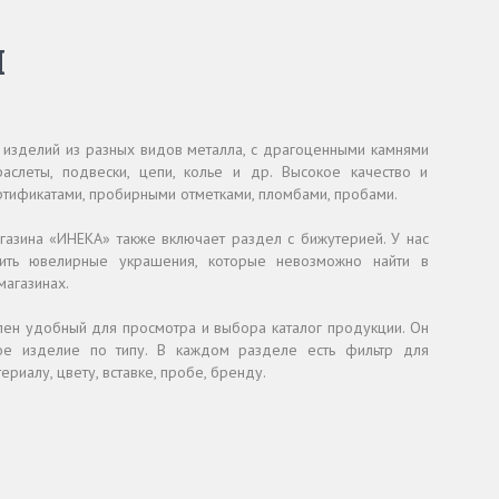
й
 изделий из разных видов металла, с драгоценными камнями
браслеты, подвески, цепи, колье и др. Высокое качество и
тификатами, пробирными отметками, пломбами, пробами.
газина «ИНЕКА» также включает раздел с бижутерией. У нас
пить ювелирные украшения, которые невозможно найти в
агазинах.
лен удобный для просмотра и выбора каталог продукции. Он
ое изделие по типу. В каждом разделе есть фильтр для
риалу, цвету, вставке, пробе, бренду.