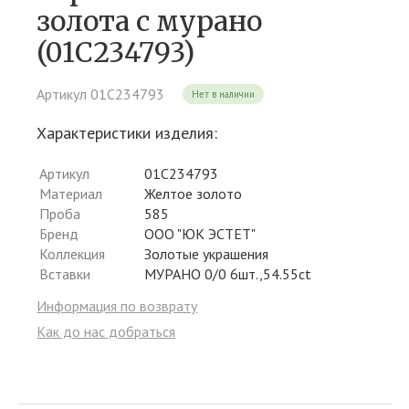
золота c мурано
(01С234793)
Артикул 01С234793
Нет в наличии
Характеристики изделия:
Артикул
01С234793
Материал
Желтое золото
Проба
585
Бренд
ООО "ЮК ЭСТЕТ"
Коллекция
Золотые украшения
Вставки
МУРАНО 0/0 6шт.,54.55ct
Информация по возврату
Как до нас добраться