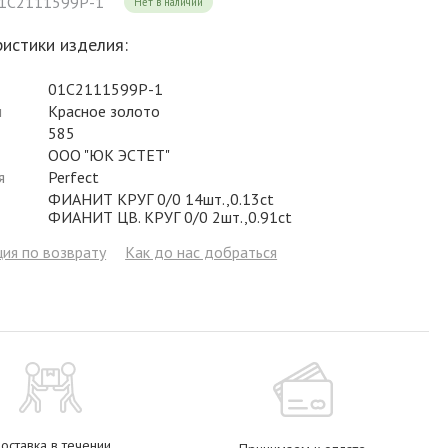
01С2111599Р-1
Нет в наличии
Фианит
Цирконий
Фианит
Гранат
Фианит
истики изделия:
Аметист
Сапфир
Гранат
Жемчуг
Гранат
01С2111599Р-1
Бриллиант
Рубин
Бриллиант
Топаз
Топаз
л
Красное золото
585
Топаз
Эмаль
Аметист
Фианит
Жемчуг
ООО "ЮК ЭСТЕТ"
Жемчуг
Бриллиант
Сапфир
Изумруд
Бриллиант
я
Perfect
ФИАНИТ КРУГ 0/0 14шт.,0.13ct
Рубин
Жемчуг
Бриллиант
Рубин
ФИАНИТ ЦВ. КРУГ 0/0 2шт.,0.91ct
Изумруд
Изумруд
Сапфир
Сапфир
ия по возврату
Как до нас добраться
Рубин
Изумруд
оставка в течении