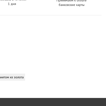
Принимаем к оплате
1 дня
банковские карты
анитом из золота