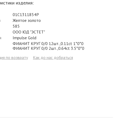
истики изделия:
Фианит
Цирконий
Фианит
Гранат
Фианит
01С1311854Р
Аметист
Сапфир
Гранат
Жемчуг
Гранат
л
Желтое золото
Бриллиант
Рубин
Бриллиант
Топаз
Топаз
585
ООО ЮД "ЭСТЕТ"
Топаз
Эмаль
Аметист
Фианит
Жемчуг
я
Impulse Gold
ФИАНИТ КРУГ 0/0 12шт.,0.11ct 1*0*0
Жемчуг
Бриллиант
Сапфир
Изумруд
Бриллиант
ФИАНИТ КРУГ 0/0 2шт.,0.64ct 3.5*0*0
Рубин
Жемчуг
Бриллиант
Рубин
ия по возврату
Как до нас добраться
Изумруд
Изумруд
Сапфир
Сапфир
Рубин
Изумруд