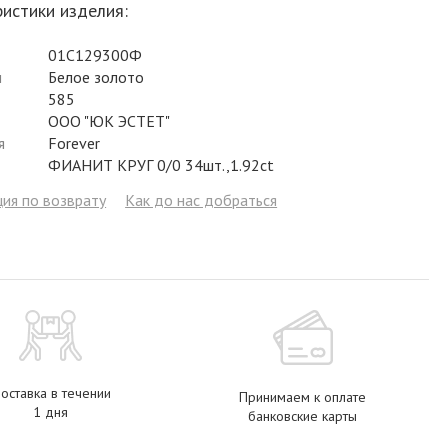
истики изделия:
Фианит
Цирконий
Фианит
Гранат
Фианит
01С129300Ф
Аметист
Сапфир
Гранат
Жемчуг
Гранат
л
Белое золото
Бриллиант
Рубин
Бриллиант
Топаз
Топаз
585
ООО "ЮК ЭСТЕТ"
Топаз
Эмаль
Аметист
Фианит
Жемчуг
я
Forever
ФИАНИТ КРУГ 0/0 34шт.,1.92ct
Жемчуг
Бриллиант
Сапфир
Изумруд
Бриллиант
ия по возврату
Как до нас добраться
Рубин
Жемчуг
Бриллиант
Рубин
Изумруд
Изумруд
Сапфир
Сапфир
Рубин
Изумруд
оставка в течении
Принимаем к оплате
1 дня
банковские карты