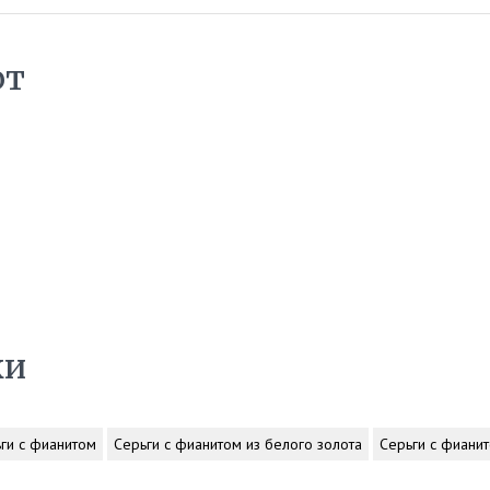
ют
ки
ги с фианитом
Серьги с фианитом из белого золота
Серьги с фианит