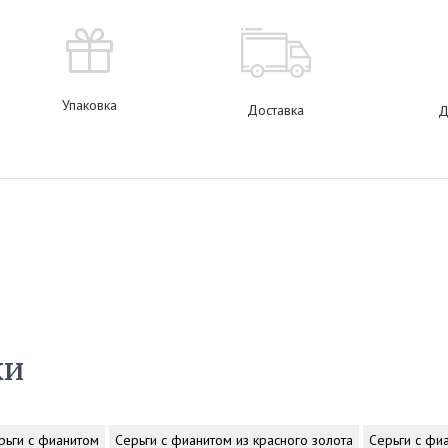
Упаковка
Доставка
Д
ки
рьги с фианитом
Серьги с фианитом из красного золота
Серьги с фи