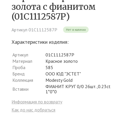
золота c фианитом
(01С1112587Р)
Артикул 01С1112587Р
Нет в наличии
Характеристики изделия:
Артикул
01С1112587Р
Материал
Красное золото
Проба
585
Бренд
ООО ЮД "ЭСТЕТ"
Коллекция
Modesty Gold
ФИАНИТ КРУГ 0/0 26шт.,0.23ct
Вставки
1*0*0
Информация по возврату
Как до нас добраться