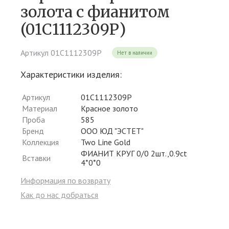
золота c фианитом
(01С1112309Р)
Артикул 01С1112309Р
Нет в наличии
Характеристики изделия:
Артикул
01С1112309Р
Материал
Красное золото
Проба
585
Бренд
ООО ЮД "ЭСТЕТ"
Коллекция
Two Line Gold
ФИАНИТ КРУГ 0/0 2шт.,0.9ct
Вставки
4*0*0
Информация по возврату
Как до нас добраться