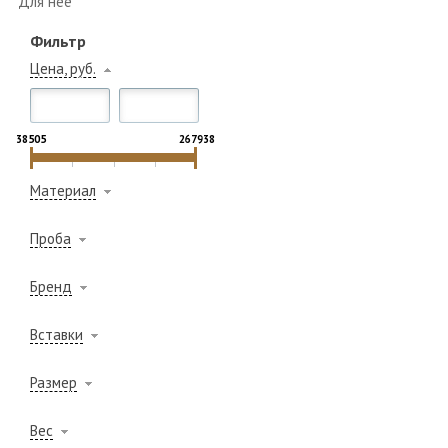
Для неё
Фильтр
Цена, руб.
38505
267938
Материал
Проба
Бренд
Вставки
Размер
Вес