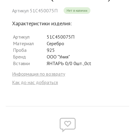
Артикул 51С450075П
Нет в наличии
Характеристики изделия:
Артикул
51С450075П
Материал
Серебро
Проба
925
Бренд
ООО "Уния"
Вставки
ЯНТАРЬ 0/0 0шт.,0ct
Информация по возврату
Как до нас добраться