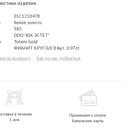
истики изделия:
Фианит
Цирконий
Фианит
Гранат
Фианит
01С1210478
Аметист
Сапфир
Гранат
Жемчуг
Гранат
л
Белое золото
Бриллиант
Рубин
Бриллиант
Топаз
Топаз
585
ООО "ЮК ЭСТЕТ"
Топаз
Эмаль
Аметист
Фианит
Жемчуг
я
Totem Gold
ФИАНИТ КРУГ 0/0 84шт.,0.97ct
Жемчуг
Бриллиант
Сапфир
Изумруд
Бриллиант
ия по возврату
Как до нас добраться
Рубин
Жемчуг
Бриллиант
Рубин
Изумруд
Изумруд
Сапфир
Сапфир
Рубин
Изумруд
оставка в течении
Принимаем к оплате
1 дня
банковские карты